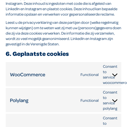
Instagram. Deze inhoud is ingesloten met code die is afgeleid van
LinkedIn en Instagram en plaatst cookies. Deze inhoud kan bepaalde
informatie opslaan en verwerken voor gepersonaliseerde reclame.
Leest u de privacyverklaring van deze partijen door (welke regelmatig
kunnen wijzigen) om te weten wat zij met uw (persoons)gegevens doen
die zij via deze cookies verwerken. De informatie die zij verzamelen,
wordt zo veel mogelijk geanonimiseerd. LinkedIn en Instagram zijn
gevestigd in de Verenigde Staten.
6. Geplaatste cookies
Consent
to
WooCommerce
Functional
service
woocommerc
Consent
to
Polylang
Functional
service
polylang
Consent
to