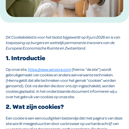
Dit Cookiebeleid is voor het laatst bijgewerkt op 8 juni 2026 en is van
toepassing op burgers en wettelijk permanente inwoners van de
Europese Economische Ruimte en Zwitserland.
1. Introductie
Op onze site,
https://www.senzora.com
(hierna: “de site”) wordt
gebruikgemaakt van cookies en andere aanverwante technieken.
(Hierna geldt dat alle technieken voor het gemak “cookies” worden
genoemd). Ook via derden die door ons zijn ingeschakeld, worden
cookies geplaatst. In het onderstaande document informeren wij u
over het gebruik van cookies op onze site.
2. Wat zijn cookies?
Een cookie is een eenvoudig klein bestandje dat met pagina’s van deze
site wordt meegestuurd en door uw browser op uw harde schrijf van
uw computer of ander apparaat wordt opgeslagen. De daarin