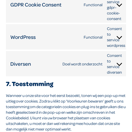
service
GDPR Cookie Consent
Functional
gdpr-
cookie-
consent
Consent
to
WordPress
Functional
service
wordpress
Consent
to
Diversen
Doel wordt onderzocht
service
diversen
7. Toestemming
Wanneer u onze site voor het eerst bezoekt, tonen wij een pop-up met
uitleg over cookies. Zodra u klikt op ‘Voorkeuren bewaren’ geeft u ons
toestemming om de categorieën cookies en plug-ins te gebruiken die u
heeft geselecteerd in de pop-up en welke zijn omschreven in het
Cookiebeleid. U kunt via uw browser het plaatsen van cookies
uitschakelen, u moet er dan wel rekening mee houden dat onze site
dan mogelijk niet meer optimaal werkt.