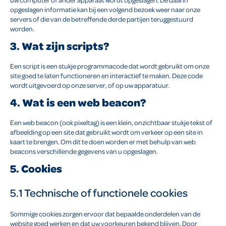
opgeslagen informatie kan bij een volgend bezoek weer naar onze
servers of die van de betreffende derde partijen teruggestuurd
worden.
3. Wat zijn scripts?
Een script is een stukje programmacode dat wordt gebruikt om onze
site goed te laten functioneren en interactief te maken. Deze code
wordt uitgevoerd op onze server, of op uw apparatuur.
4. Wat is een web beacon?
Een web beacon (ook pixeltag) is een klein, onzichtbaar stukje tekst of
afbeelding op een site dat gebruikt wordt om verkeer op een site in
kaart te brengen. Om dit te doen worden er met behulp van web
beacons verschillende gegevens van u opgeslagen.
5. Cookies
5.1 Technische of functionele cookies
Sommige cookies zorgen ervoor dat bepaalde onderdelen van de
website goed werken en dat uw voorkeuren bekend blijven. Door