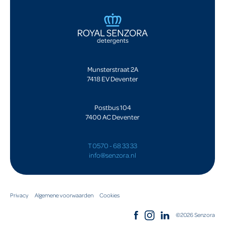
Munsterstraat 2A
7418 EV Deventer
Postbus 104
7400 AC Deventer
T 0570 - 68 33 33
info@senzora.nl
Privacy
Algemene voorwaarden
Cookies
©2026 Senzora