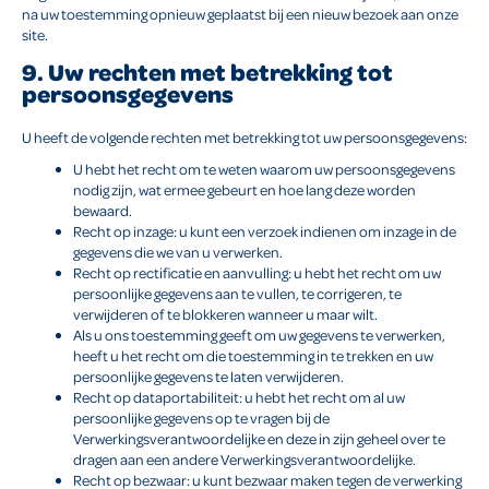
na uw toestemming opnieuw geplaatst bij een nieuw bezoek aan onze
site.
9. Uw rechten met betrekking tot
persoonsgegevens
U heeft de volgende rechten met betrekking tot uw persoonsgegevens:
U hebt het recht om te weten waarom uw persoonsgegevens
nodig zijn, wat ermee gebeurt en hoe lang deze worden
bewaard.
Recht op inzage: u kunt een verzoek indienen om inzage in de
gegevens die we van u verwerken.
Recht op rectificatie en aanvulling: u hebt het recht om uw
persoonlijke gegevens aan te vullen, te corrigeren, te
verwijderen of te blokkeren wanneer u maar wilt.
Als u ons toestemming geeft om uw gegevens te verwerken,
heeft u het recht om die toestemming in te trekken en uw
persoonlijke gegevens te laten verwijderen.
Recht op dataportabiliteit: u hebt het recht om al uw
persoonlijke gegevens op te vragen bij de
Verwerkingsverantwoordelijke en deze in zijn geheel over te
dragen aan een andere Verwerkingsverantwoordelijke.
Recht op bezwaar: u kunt bezwaar maken tegen de verwerking