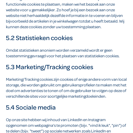
functionele cookies te plaatsen, maken we het bezoek aan onze
website voor u gemakkelijker. Zo hoef je bij een bezoek aan onze
website niet herhaaldelijk dezelfde informatie in te voeren en blijven
bijvoorbeeld de artikelen in je winkelwagen totdat u heeft betaald. Wij
kunnen deze cookies zonder uw toestemming plaatsen.
5.2 Statistieken cookies
Omdat statistieken anoniem worden verzameld wordt er geen
toestemming gevraagd voor het plaatsen van statistieken cookies.
5.3 Marketing/Tracking cookies
Marketing/Tracking cookies zijn cookies of enige andere vorm van local
storage, die worden gebruikt om gebruikersprofielen te maken met het
doel om advertenties te tonen of om de gebruiker te volgen op deze of
verschillende sites voor soortgelijke marketingdoeleinden.
5.4 Sociale media
Op onze site hebben wij inhoud van LinkedIn en Instagram
opgenomen om webpagina's te promoten (bijv. "vind ik leuk", "pin") of
te delen (bijv. "tweet") op sociale netwerken zoals LinkedIn en