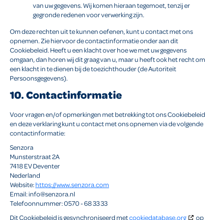
van uw gegevens. Wij komen hieraan tegemoet, tenzij er
gegronde redenen voor verwerking zijn.
Om deze rechten uit te kunnen oefenen, kunt u contact met ons
opnemen. Zie hiervoor de contactinformatie onder aan dit
Cookiebeleid. Heeft u een klacht over hoe we met uw gegevens
omgaan, dan horen wij dit graag van u, maar u heeft ook het recht om
een klacht in te dienen bij de toezichthouder (de Autoriteit
Persoonsgegevens).
10. Contactinformatie
Voor vragen en/of opmerkingen met betrekking tot ons Cookiebeleid
en deze verklaring kunt u contact met ons opnemen via de volgende
contactinformatie:
Senzora
Munsterstraat 2A
7418 EV Deventer
Nederland
Website:
https://www.senzora.com
Email:
info@
senzora.nl
Telefoonnummer: 0570 - 68 33 33
Dit Cookiebeleid is gesynchroniseerd met
cookiedatabase.org
op