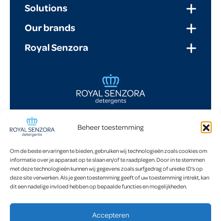
Solutions
Our brands
Royal Senzora
Beheer toestemming
Munsterstraat 2A
7418 EV Deventer
NL
Om de beste ervaringen te bieden, gebruiken wij technologieën zoals cookies om
informatie over je apparaat op te slaan en/of te raadplegen. Door in te stemmen
Postbus 104
met deze technologieën kunnen wij gegevens zoals surfgedrag of unieke ID's op
7400 AC Deventer
deze site verwerken. Als je geen toestemming geeft of uw toestemming intrekt, kan
NL
dit een nadelige invloed hebben op bepaalde functies en mogelijkheden.
T (+31) 570 - 68 33 33
info@senzora.nl
Accepteren